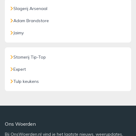
Slagerij Arsenaal
Adam Brandstore
Jaimy
Stomerij Tip-Top
Expert
Tulp keukens
Ons Woerden
Bij OnsWoerden.nl vind je het laatste nieuws, weerupdates,