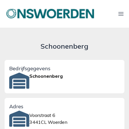
onswoerden.nl
Ope
Schoonenberg
Bedrijfsgegevens
Schoonenberg
Adres
Voorstraat 6
3441CL Woerden