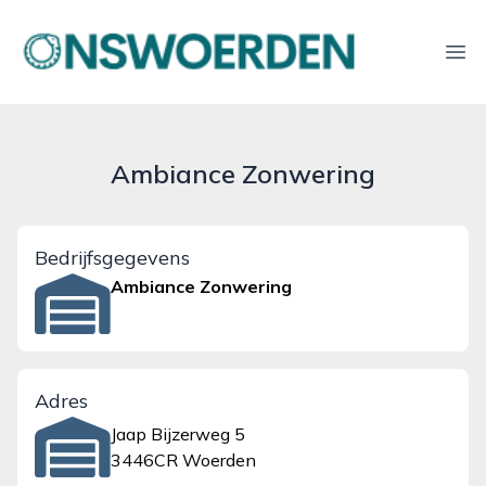
onswoerden.nl
Ope
Ambiance Zonwering
Bedrijfsgegevens
Ambiance Zonwering
Adres
Jaap Bijzerweg 5
3446CR Woerden