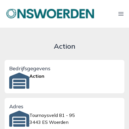
onswoerden.nl
Ope
Action
Bedrijfsgegevens
Action
Adres
Tournoysveld 81 - 95
3443 ES Woerden