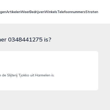
ngen
Artikelen
Weer
Bedrijven
Winkels
Telefoonnummers
Straten
mer 0348441275 is?
Slijterij Tjokko uit Harmelen is.