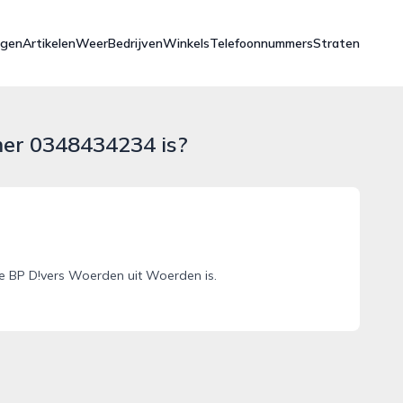
ngen
Artikelen
Weer
Bedrijven
Winkels
Telefoonnummers
Straten
mer 0348434234 is?
e BP D!vers Woerden uit Woerden is.