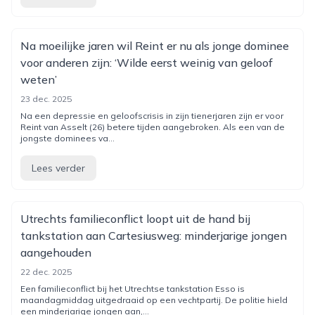
Na moeilijke jaren wil Reint er nu als jonge dominee
voor anderen zijn: ‘Wilde eerst weinig van geloof
weten’
23 dec. 2025
Na een depressie en geloofscrisis in zijn tienerjaren zijn er voor
Reint van Asselt (26) betere tijden aangebroken. Als een van de
jongste dominees va...
Lees verder
Utrechts familieconflict loopt uit de hand bij
tankstation aan Cartesiusweg: minderjarige jongen
aangehouden
22 dec. 2025
Een familieconflict bij het Utrechtse tankstation Esso is
maandagmiddag uitgedraaid op een vechtpartij. De politie hield
een minderjarige jongen aan,...