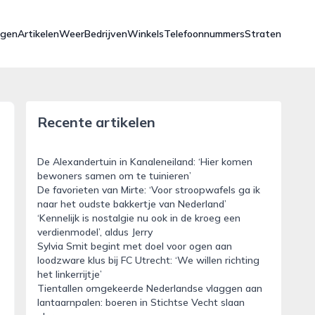
ngen
Artikelen
Weer
Bedrijven
Winkels
Telefoonnummers
Straten
Recente artikelen
De Alexandertuin in Kanaleneiland: ‘Hier komen
bewoners samen om te tuinieren’
De favorieten van Mirte: ‘Voor stroopwafels ga ik
naar het oudste bakkertje van Nederland’
‘Kennelijk is nostalgie nu ook in de kroeg een
verdienmodel’, aldus Jerry
Sylvia Smit begint met doel voor ogen aan
loodzware klus bij FC Utrecht: ‘We willen richting
het linkerrijtje’
Tientallen omgekeerde Nederlandse vlaggen aan
lantaarnpalen: boeren in Stichtse Vecht slaan