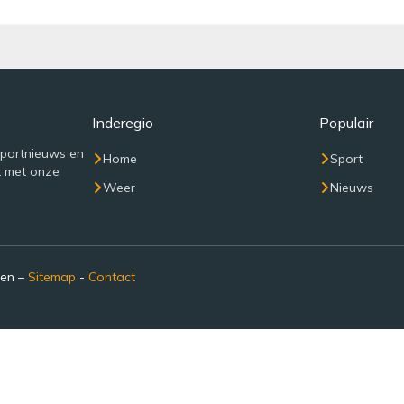
Inderegio
Populair
sportnieuws en
Home
Sport
t met onze
Weer
Nieuws
den –
Sitemap
-
Contact