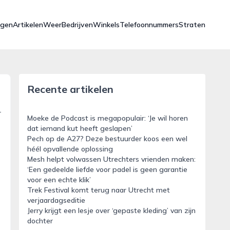
ngen
Artikelen
Weer
Bedrijven
Winkels
Telefoonnummers
Straten
Recente artikelen
-
Moeke de Podcast is megapopulair: ‘Je wil horen
dat iemand kut heeft geslapen’
Pech op de A27? Deze bestuurder koos een wel
héél opvallende oplossing
Mesh helpt volwassen Utrechters vrienden maken:
‘Een gedeelde liefde voor padel is geen garantie
voor een echte klik’
Trek Festival komt terug naar Utrecht met
verjaardagseditie
Jerry krijgt een lesje over ‘gepaste kleding’ van zijn
dochter