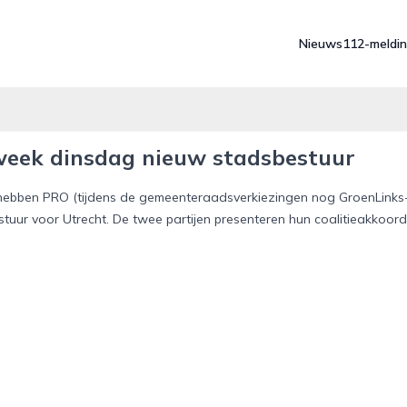
Nieuws
112-meldi
 week dinsdag nieuw stadsbestuur
t hebben PRO (tijdens de gemeenteraadsverkiezingen nog GroenLinks
uur voor Utrecht. De twee partijen presenteren hun coalitieakkoord