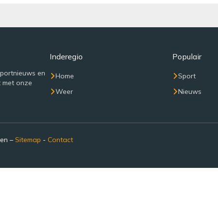
Inderegio
Populair
sportnieuws en
Home
Sport
t met onze
Weer
Nieuws
den –
Sitemap
-
Contact