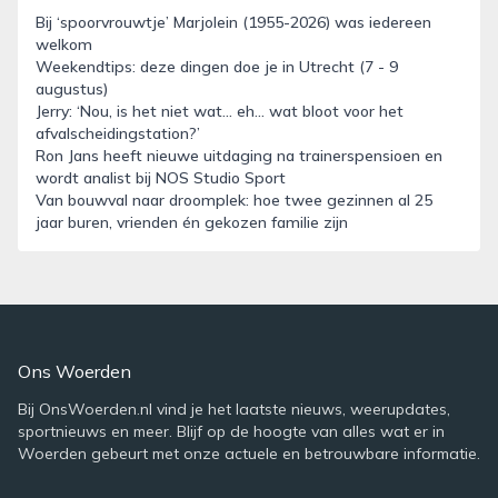
Bij ‘spoorvrouwtje’ Marjolein (1955-2026) was iedereen
welkom
Weekendtips: deze dingen doe je in Utrecht (7 - 9
augustus)
Jerry: ‘Nou, is het niet wat… eh… wat bloot voor het
afvalscheidingstation?’
Ron Jans heeft nieuwe uitdaging na trainerspensioen en
wordt analist bij NOS Studio Sport
Van bouwval naar droomplek: hoe twee gezinnen al 25
jaar buren, vrienden én gekozen familie zijn
Ons Woerden
Bij OnsWoerden.nl vind je het laatste nieuws, weerupdates,
sportnieuws en meer. Blijf op de hoogte van alles wat er in
Woerden gebeurt met onze actuele en betrouwbare informatie.