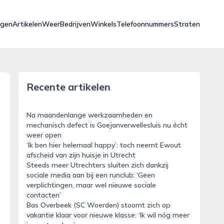
ngen
Artikelen
Weer
Bedrijven
Winkels
Telefoonnummers
Straten
Recente artikelen
Na maandenlange werkzaamheden en
mechanisch defect is Goejanverwellesluis nu écht
weer open
‘Ik ben hier helemaal happy’: toch neemt Ewout
afscheid van zijn huisje in Utrecht
Steeds meer Utrechters sluiten zich dankzij
sociale media aan bij een runclub: ‘Geen
verplichtingen, maar wel nieuwe sociale
contacten’
Bas Overbeek (SC Woerden) stoomt zich op
vakantie klaar voor nieuwe klasse: ‘Ik wil nóg meer