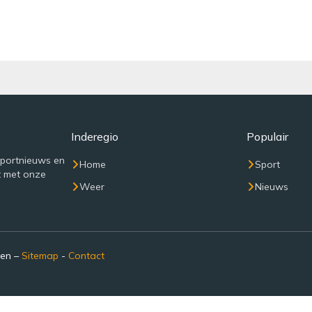
Inderegio
Populair
sportnieuws en
Home
Sport
t met onze
Weer
Nieuws
den –
Sitemap
-
Contact