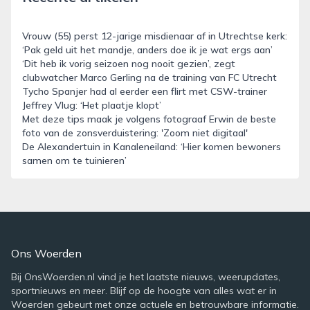
Vrouw (55) perst 12-jarige misdienaar af in Utrechtse kerk:
‘Pak geld uit het mandje, anders doe ik je wat ergs aan’
‘Dit heb ik vorig seizoen nog nooit gezien’, zegt
clubwatcher Marco Gerling na de training van FC Utrecht
Tycho Spanjer had al eerder een flirt met CSW-trainer
Jeffrey Vlug: ‘Het plaatje klopt’
Met deze tips maak je volgens fotograaf Erwin de beste
foto van de zonsverduistering: 'Zoom niet digitaal'
De Alexandertuin in Kanaleneiland: ‘Hier komen bewoners
samen om te tuinieren’
Ons Woerden
Bij OnsWoerden.nl vind je het laatste nieuws, weerupdates,
sportnieuws en meer. Blijf op de hoogte van alles wat er in
Woerden gebeurt met onze actuele en betrouwbare informatie.