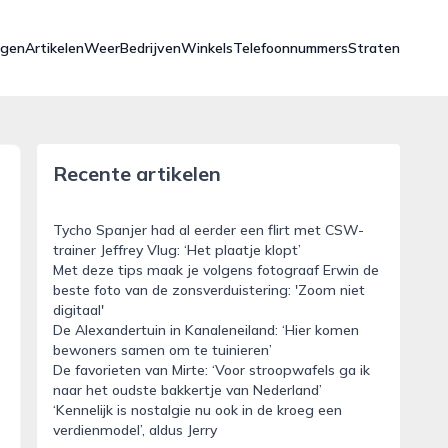
ngen
Artikelen
Weer
Bedrijven
Winkels
Telefoonnummers
Straten
Recente artikelen
Tycho Spanjer had al eerder een flirt met CSW-
trainer Jeffrey Vlug: ‘Het plaatje klopt’
Met deze tips maak je volgens fotograaf Erwin de
beste foto van de zonsverduistering: 'Zoom niet
digitaal'
De Alexandertuin in Kanaleneiland: ‘Hier komen
bewoners samen om te tuinieren’
De favorieten van Mirte: ‘Voor stroopwafels ga ik
naar het oudste bakkertje van Nederland’
‘Kennelijk is nostalgie nu ook in de kroeg een
verdienmodel’, aldus Jerry