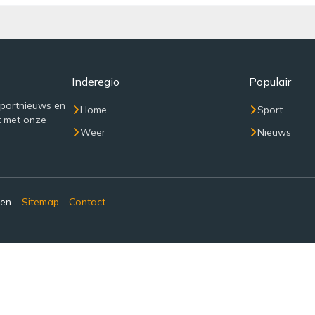
Inderegio
Populair
sportnieuws en
Home
Sport
t met onze
Weer
Nieuws
den –
Sitemap
-
Contact