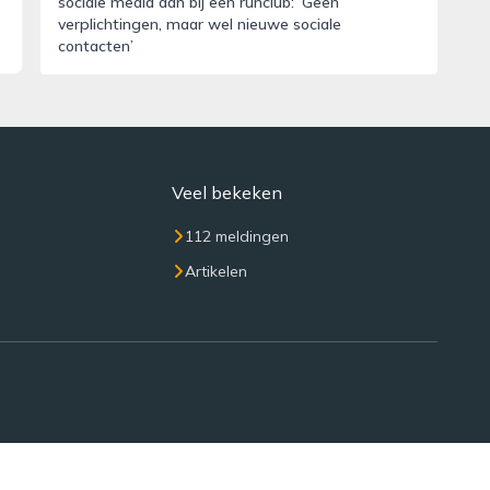
sociale media aan bij een runclub: ‘Geen
verplichtingen, maar wel nieuwe sociale
contacten’
Veel bekeken
112 meldingen
Artikelen