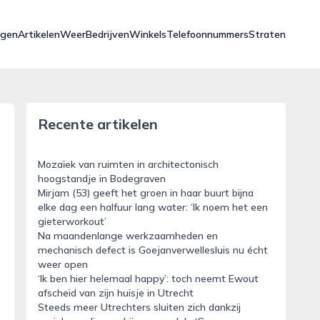
ngen
Artikelen
Weer
Bedrijven
Winkels
Telefoonnummers
Straten
Recente artikelen
Mozaïek van ruimten in architectonisch
hoogstandje in Bodegraven
Mirjam (53) geeft het groen in haar buurt bijna
elke dag een halfuur lang water: ‘Ik noem het een
gieterworkout’
Na maandenlange werkzaamheden en
mechanisch defect is Goejanverwellesluis nu écht
weer open
‘Ik ben hier helemaal happy’: toch neemt Ewout
afscheid van zijn huisje in Utrecht
Steeds meer Utrechters sluiten zich dankzij