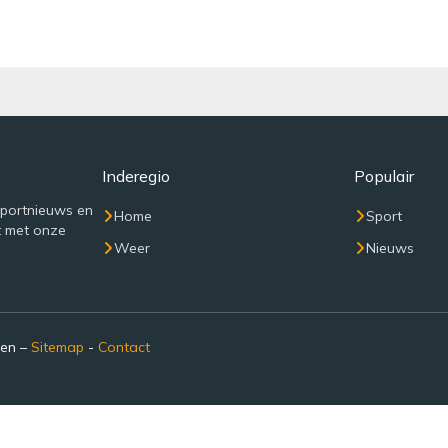
Inderegio
Populair
sportnieuws en
Home
Sport
t met onze
Weer
Nieuws
den –
Sitemap
-
Contact