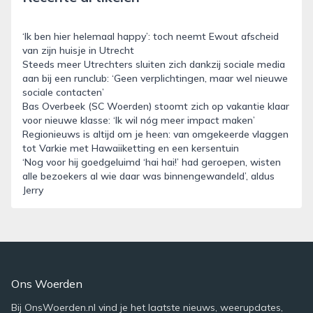
‘Ik ben hier helemaal happy’: toch neemt Ewout afscheid
van zijn huisje in Utrecht
Steeds meer Utrechters sluiten zich dankzij sociale media
aan bij een runclub: ‘Geen verplichtingen, maar wel nieuwe
sociale contacten’
Bas Overbeek (SC Woerden) stoomt zich op vakantie klaar
voor nieuwe klasse: ‘Ik wil nóg meer impact maken’
Regionieuws is altijd om je heen: van omgekeerde vlaggen
tot Varkie met Hawaiiketting en een kersentuin
‘Nog voor hij goedgeluimd ‘hai hai!’ had geroepen, wisten
alle bezoekers al wie daar was binnengewandeld’, aldus
Jerry
Ons Woerden
Bij OnsWoerden.nl vind je het laatste nieuws, weerupdates,