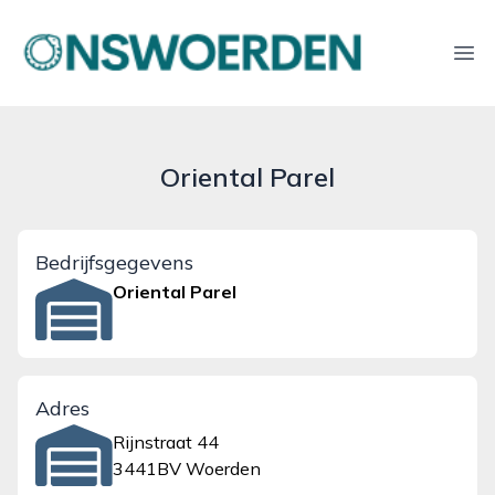
onswoerden.nl
Ope
Oriental Parel
Bedrijfsgegevens
Oriental Parel
Adres
Rijnstraat 44
3441BV Woerden