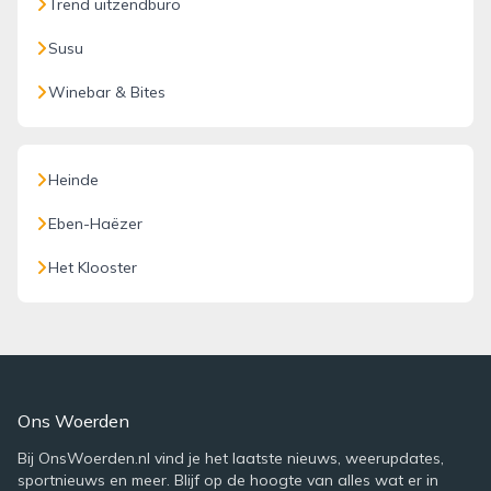
Trend uitzendburo
Susu
Winebar & Bites
Heinde
Eben-Haëzer
Het Klooster
Ons Woerden
Bij OnsWoerden.nl vind je het laatste nieuws, weerupdates,
sportnieuws en meer. Blijf op de hoogte van alles wat er in