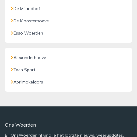
De Milandhof
De Kloosterhoeve
Esso Woerden
Alexanderhoeve
Twin Sport
Aprilmakelaars
Ons Woerden
Bij OnsWoerden.nl vind je het laatste nieuws, weerupdates,