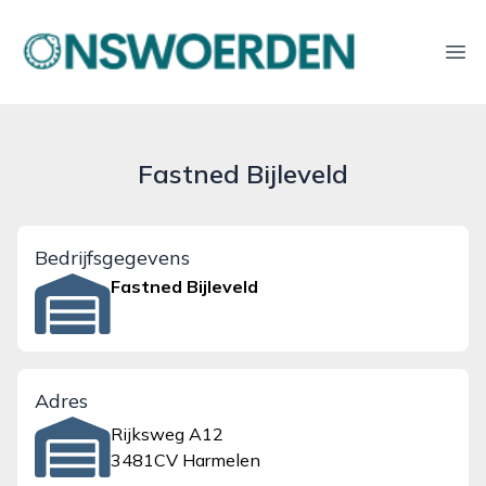
onswoerden.nl
Ope
Fastned Bijleveld
Bedrijfsgegevens
Fastned Bijleveld
Adres
Rijksweg A12
3481CV Harmelen