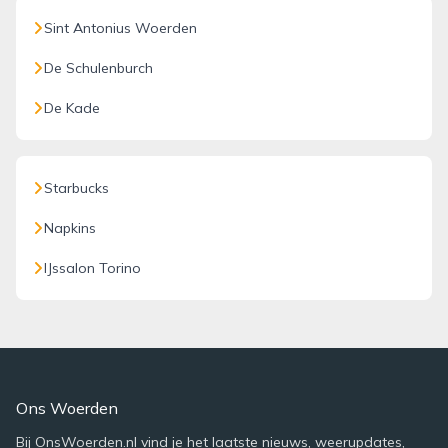
Sint Antonius Woerden
De Schulenburch
De Kade
Starbucks
Napkins
IJssalon Torino
Ons Woerden
Bij OnsWoerden.nl vind je het laatste nieuws, weerupdates,